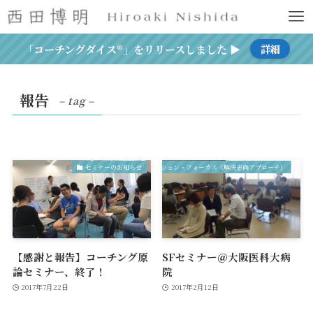
「コーチングダイス®」をリリースしました ▶
詳細
報告
– tag –
セミナーのお知らせ
ソリューション・フォーカス（解決志向アプローチ）
【感謝と報告】コーチング原
SFセミナー＠大阪医科大病
論セミナー、終了！
院
2017年7月22日
2017年2月12日