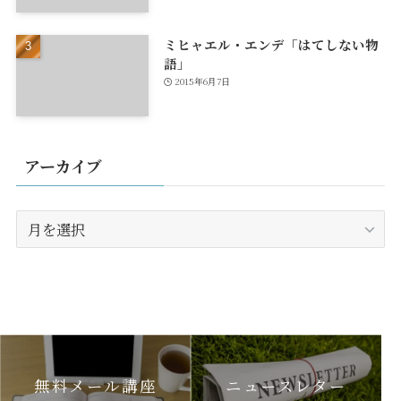
ミヒャエル・エンデ「はてしない物
語」
2015年6月7日
アーカイブ
ア
ー
カ
イ
ブ
無料メール講座
ニュースレター