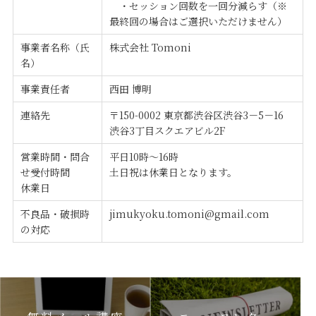
・セッション回数を一回分減らす（※
最終回の場合はご選択いただけません）
事業者名称（氏
株式会社 Tomoni
名）
事業責任者
西田 博明
連絡先
〒150-0002 東京都渋谷区渋谷3－5－16
渋谷3丁目スクエアビル2F
営業時間・問合
平日10時～16時
せ受付時間
土日祝は休業日となります。
休業日
不良品・破損時
jimukyoku.tomoni@gmail.com
の対応