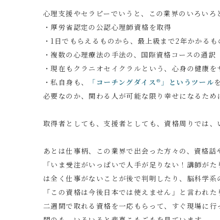
心理支援やセラピーでいうと、この業界のいろいろ
・厚労省認定の公認心理師資格を取得
・1日でもらえるものから、最上級まで2年かかる
・複数の心理療法の手法の、国際資格コースの通訳
・現在もクラニオセイクラルという、心身の健康を
・私自身も、
「コーチングダイス®」というツール
必要なのか、関わる人が可能な限り幸せになるため
取得者としても、支援者としても、資格周りでは、
あとは仕事柄、この業界で出会った方々の、資格話
「いま受注がいっぱいで人手が足りない！講師がた
は全く仕事がないことが後で判明したり、脳科学系
「この資格は今後日本では使えません」と言われた
二週間で取れる資格を一応もらって、すぐ現場に行っ
間のも、いろいろと悲喜こもごもを見ています。