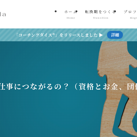
ホーム
転換期をつくる
プロフ
Home
Transition
Biog
「コーチングダイス®」をリリースしました ▶
詳細
仕事につながるの？（資格とお金、団