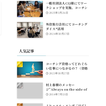
一般社団法人CIJ様にてワー
クショップを実施。コーチン
グダイスも活躍！
2025年1月26日
外資旅行会社にてコーチング
ダイス®活用
2024年10月17日
人気記事
コーチング資格ってどれぐら
い仕事につながるの？（資格
とお金、団体への所属や仕事
2023年10月27日
紹介について）
村上春樹のメッセー
ジ”Always on the side of
egg"
2014年7月13日
ミヒャエル・エンデ「はてし