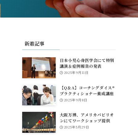
新着記事
日本小児心身医学会にて特別
講演＆症例報告の発表
2025年9月11日
【Q＆A】コーチングダイス®
プラクティショナー養成講座
について
2025年9月8日
大阪万博、アメリカパビリオ
ンにてワークショップ提供
2025年5月29日