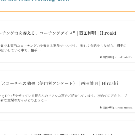
ング力を養える、コーチングダイス® | 西田博明 | Hiroaki
感覚で本質的なコーチング力を養える実践ツールです。 楽しく会話をしながら、相手の
手伝いしていく中で、相手…
西田博明 | Hiroaki Nishida
コーチへの効果（使用者アンケート） | 西田博明 | Hiroaki
ing Dice®を使っている皆さんのリアルな声をご紹介しています。初めての方から、プ
多彩な立場の方々がどのように…
西田博明 | Hiroaki Nishida