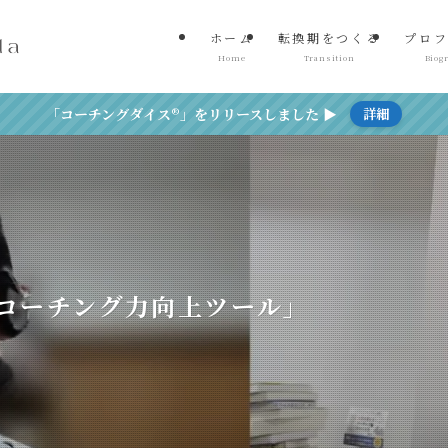
ホーム
転換期をつくる
プロフ
Home
Transition
Biog
「コーチングダイス®」をリリースしました ▶
詳細
!コーチング力向上ツール」