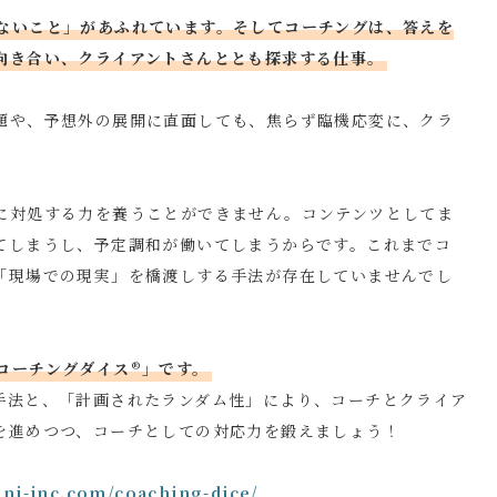
ないこと」があふれています。そしてコーチングは、答えを
向き合い、クライアントさんととも探求する仕事。
題や、予想外の展開に直面しても、焦らず臨機応変に、クラ
に対処する力を養うことができません。コンテンツとしてま
てしまうし、予定調和が働いてしまうからです。これまでコ
「現場での現実」を橋渡しする手法が存在していませんでし
コーチングダイス®」です。
手法と、「計画されたランダム性」により、コーチとクライア
を進めつつ、コーチとしての対応力を鍛えましょう！
oni-inc.com/coaching-dice/