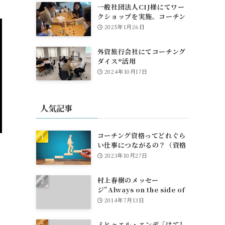
一般社団法人CIJ様にてワー
クショップを実施。コーチン
グダイスも活躍！
2025年1月26日
外資旅行会社にてコーチング
ダイス®活用
2024年10月17日
人気記事
コーチング資格ってどれぐら
い仕事につながるの？（資格
とお金、団体への所属や仕事
2023年10月27日
紹介について）
村上春樹のメッセー
ジ”Always on the side of
egg"
2014年7月13日
ミヒャエル・エンデ「はてし