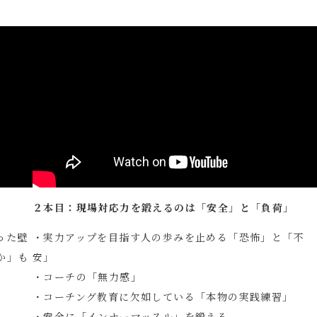
」
２本目：現場対応力を鍛えるのは「安全」と「負荷」
った壁
・実力アップを目指す人の歩みを止める「恐怖」と「不
か」も
安」
・コーチの「無力感」
・コーチング教育に欠如している「本物の実践練習」
・安全に「インナーマッスル」を鍛える