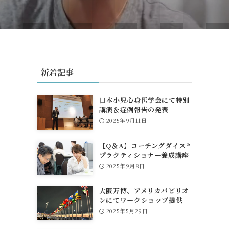
新着記事
が
日本小児心身医学会にて特別
講演＆症例報告の発表
2025年9月11日
【Q＆A】コーチングダイス®
プラクティショナー養成講座
について
2025年9月8日
大阪万博、アメリカパビリオ
ンにてワークショップ提供
2025年5月29日