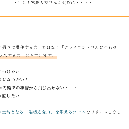
・何と！宮越大樹さんが突然に・・・・！
い通りに操作する力」ではなく「クライアントさんに合わせ
ンスする力」とも言います。
につけたい
うになりたい！
か内輪での練習から飛び出せない・・・
め直したい
の土台となる「臨機応変力」を鍛えるツール
をリリースしまし