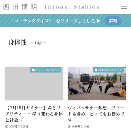
「コーチングダイス®」をリリースしました ▶
詳細
身体性
– tag –
セミナーのお知らせ
おすすめプログラム
【7月15日セミナー】命とリ
ヴィパッサナー瞑想、リピー
アリティー ～移り変わる身体
トも含め、とってもお勧めで
と社会～
す
2016年6月28日
2016年6月6日