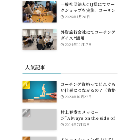
一般社団法人CIJ様にてワー
クショップを実施。コーチン
グダイスも活躍！
2025年1月26日
外資旅行会社にてコーチング
ダイス®活用
2024年10月17日
人気記事
コーチング資格ってどれぐら
い仕事につながるの？（資格
とお金、団体への所属や仕事
2023年10月27日
紹介について）
村上春樹のメッセー
ジ”Always on the side of
egg"
2014年7月13日
ミヒャエル・エンデ「はてし