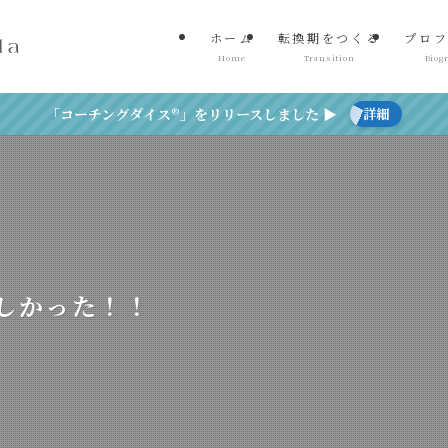
ホーム
転換期をつくる
プロフ
Home
Transition
Biog
「コーチングダイス®」をリリースしました ▶
詳細
しかった！！