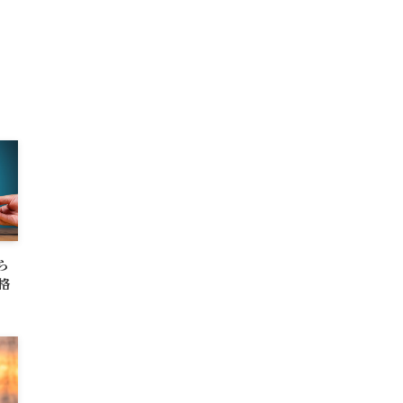
ら
格
事