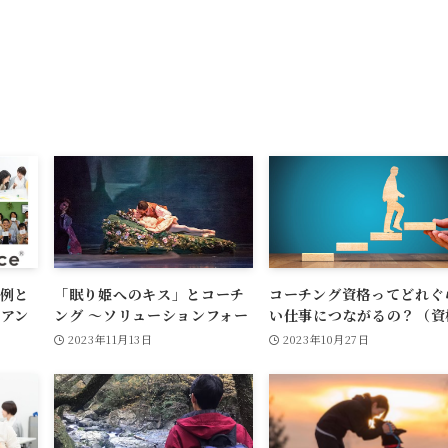
例と
「眠り姫へのキス」とコーチ
コーチング資格ってどれぐ
アン
ング ～ソリューションフォー
い仕事につながるの？（資
カスの人間観～
とお金、団体への所属や仕
2023年11月13日
2023年10月27日
紹介について）