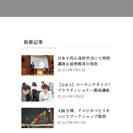
新着記事
日本小児心身医学会にて特別
講演＆症例報告の発表
2025年9月11日
【Q＆A】コーチングダイス®
プラクティショナー養成講座
について
2025年9月8日
大阪万博、アメリカパビリオ
ンにてワークショップ提供
2025年5月29日