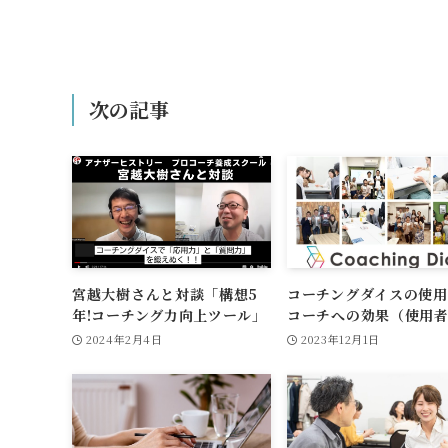
次の記事
宮越大樹さんと対談「構想5
コーチングダイスの使用
年!コーチング力向上ツール」
コーチへの効果（使用者
ケート）
2024年2月4日
2023年12月1日