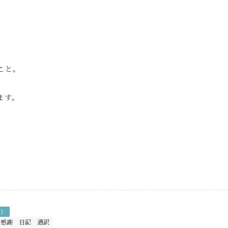
こと。
ます。
チ）
感謝
日記
通訳