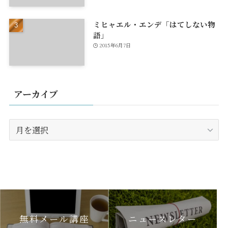
ミヒャエル・エンデ「はてしない物
語」
2015年6月7日
アーカイブ
ア
ー
カ
イ
ブ
無料メール講座
ニュースレター