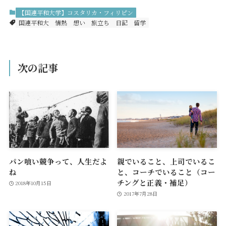
【国連平和大学】コスタリカ・フィリピン
国連平和大
情熱
想い
旅立ち
日記
留学
次の記事
パン喰い競争って、人生だよ
親でいること、上司でいるこ
ね
と、コーチでいること（コー
チングと正義・補足）
2018年10月15日
2017年7月28日