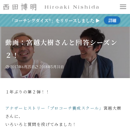
「コーチングダイス®」をリリースしました ▶
詳細
動画：宮越大樹さんと回答シーズン
２！
2017年6月25日
2018年5月31日
１年ぶりの第２弾！！
アナザーヒストリー「プロコーチ養成スクール」
宮越大樹
さんに、
いろいろと質問を投げてみました！