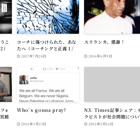
いうこ
コーチに傷つけられた、あな
スリランカ。感謝！
2）
たへ（コーチングと正義１/
２）
2017年7月24日
2016年6月9日
フォ
Who`s gonna pray?
N.Y. Times記事シェア：
宮越
ラピストが社会問題につい
語らなければならない理由
2016年3月23日
2016年3月16日