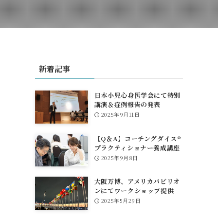
新着記事
日本小児心身医学会にて特別
講演＆症例報告の発表
2025年9月11日
【Q＆A】コーチングダイス®
プラクティショナー養成講座
について
2025年9月8日
大阪万博、アメリカパビリオ
ンにてワークショップ提供
2025年5月29日