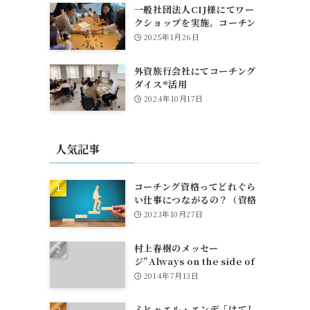
一般社団法人CIJ様にてワー
クショップを実施。コーチン
グダイスも活躍！
2025年1月26日
外資旅行会社にてコーチング
ダイス®活用
2024年10月17日
人気記事
コーチング資格ってどれぐら
い仕事につながるの？（資格
とお金、団体への所属や仕事
2023年10月27日
紹介について）
村上春樹のメッセー
ジ”Always on the side of
egg"
2014年7月13日
ミヒャエル・エンデ「はてし