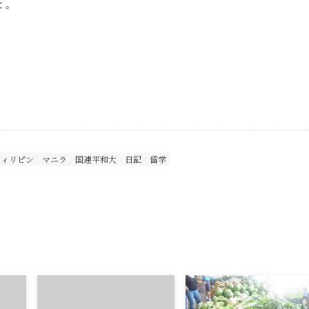
と。
フィリピン
マニラ
国連平和大
日記
留学