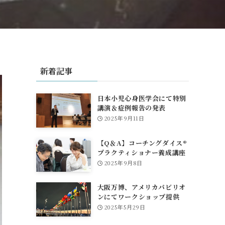
新着記事
日本小児心身医学会にて特別
講演＆症例報告の発表
2025年9月11日
【Q＆A】コーチングダイス®
プラクティショナー養成講座
について
2025年9月8日
大阪万博、アメリカパビリオ
ンにてワークショップ提供
2025年5月29日