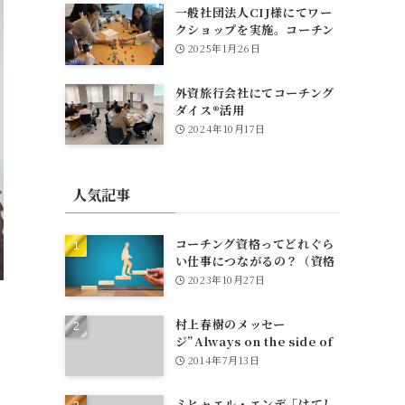
一般社団法人CIJ様にてワー
クショップを実施。コーチン
グダイスも活躍！
2025年1月26日
外資旅行会社にてコーチング
ダイス®活用
2024年10月17日
人気記事
コーチング資格ってどれぐら
い仕事につながるの？（資格
とお金、団体への所属や仕事
2023年10月27日
紹介について）
村上春樹のメッセー
ジ”Always on the side of
egg"
2014年7月13日
ミヒャエル・エンデ「はてし