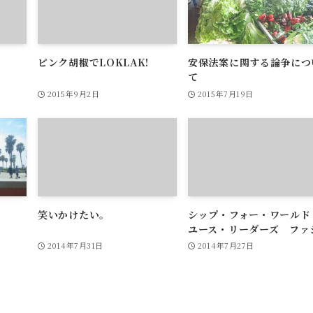
ピンク胡椒でLOKLAK!
安保法案に関する論争につ
て
2015年9月2日
2015年7月19日
笑いかけたい。
シップ・フォー・ワールド
ユース・リーダーズ ファ
リテーター☆一時帰国！
2014年7月31日
2014年7月27日