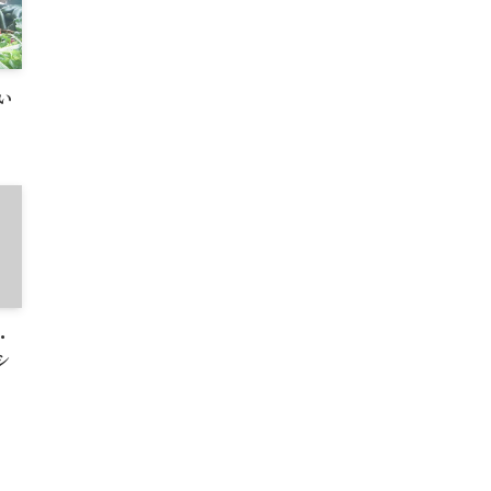
い
・
シ